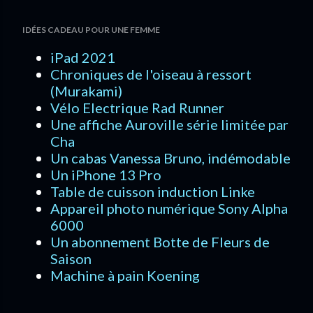
n
t
IDÉES CADEAU POUR UNE FEMME
a
iPad 2021
i
Chroniques de l'oiseau à ressort
r
(Murakami)
e
Vélo Electrique Rad Runner
Une affiche Auroville série limitée par
Cha
Un cabas Vanessa Bruno, indémodable
Un iPhone 13 Pro
Table de cuisson induction Linke
Appareil photo numérique Sony Alpha
6000
Un abonnement Botte de Fleurs de
Saison
Machine à pain Koening