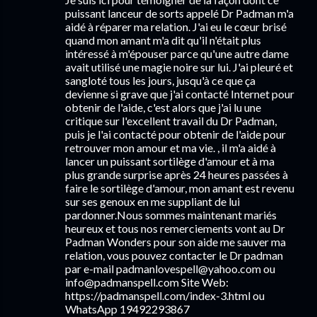
puissant lanceur de sorts appelé Dr Padman m'a
aidé à réparer ma relation. J'ai eu le cœur brisé
quand mon amant m'a dit qu'il n'était plus
intéressé à m'épouser parce qu'une autre dame
avait utilisé une magie noire sur lui. J'ai pleuré et
sangloté tous les jours, jusqu'à ce que ça
devienne si grave que j'ai contacté Internet pour
obtenir de l'aide, c'est alors que j'ai lu une
critique sur l'excellent travail du Dr Padman,
puis je l'ai contacté pour obtenir de l'aide pour
retrouver mon amour et ma vie. , il m'a aidé à
lancer un puissant sortilège d'amour et à ma
plus grande surprise après 24 heures passées à
faire le sortilège d'amour, mon amant est revenu
sur ses genoux en me suppliant de lui
pardonner.Nous sommes maintenant mariés
heureux et tous nos remerciements vont au Dr
Padman Wonders pour son aide me sauver ma
relation, vous pouvez contacter le Dr padman
par e-mail padmanlovespell@yahoo.com ou
info@padmanspell.com Site Web:
https://padmanspell.com/index-3.html ou
WhatsApp 19492293867