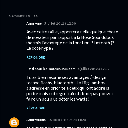
COMMENTAIRES
Anonyme
5 juillet 2012 à 12:30
Avec cette taille, apportera t elle quelque chose
de novateur par rapport à la Bose Sounddock
(hormis l'avantage de la fonction Bluetooth )?
Le côté hype ?
RÉPONDRE
Patti pour les-nouveautés.com
5 juillet 2012 à 17:39
Tu as bien résumé ses avantages ;) design
techno flashy, bluetooth... La Big Jambox
s'adresse en priorité à ceux qui ont adoré la
petite mais qui regrettaient de ne pas pouvoir
faire un peu plus péter les watts!
RÉPONDRE
Anonymous
10 octobre 2020 à 11:26
Je suis ici pour témoigner de la façon dont ce