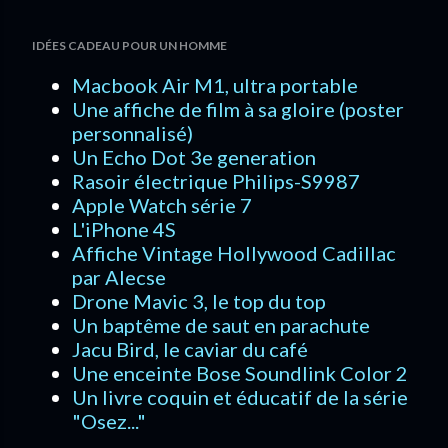
E
IDÉES CADEAU POUR UN HOMME
n
r
Macbook Air M1, ultra portable
e
Une affiche de film à sa gloire (poster
g
personnalisé)
i
Un Echo Dot 3e generation
s
Rasoir électrique Philips-S9987
t
Apple Watch série 7
r
L'iPhone 4S
e
Affiche Vintage Hollywood Cadillac
r
par Alecse
u
Drone Mavic 3, le top du top
n
Un baptême de saut en parachute
c
Jacu Bird, le caviar du café
o
Une enceinte Bose Soundlink Color 2
m
Un livre coquin et éducatif de la série
m
"Osez..."
e