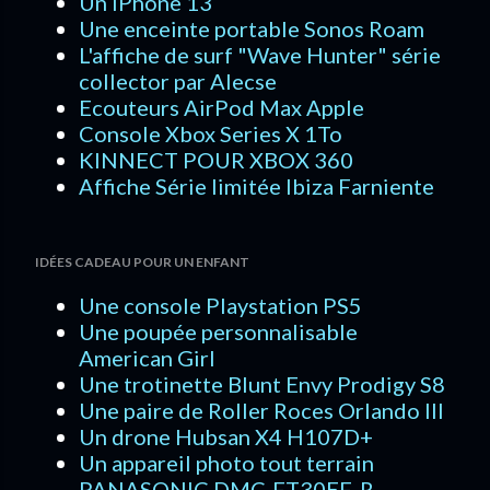
Un iPhone 13
Une enceinte portable Sonos Roam
L'affiche de surf "Wave Hunter" série
collector par Alecse
Ecouteurs AirPod Max Apple
Console Xbox Series X 1To
KINNECT POUR XBOX 360
Affiche Série limitée Ibiza Farniente
IDÉES CADEAU POUR UN ENFANT
Une console Playstation PS5
Une poupée personnalisable
American Girl
Une trotinette Blunt Envy Prodigy S8
Une paire de Roller Roces Orlando III
Un drone Hubsan X4 H107D+
Un appareil photo tout terrain
PANASONIC DMC-FT30EF-R