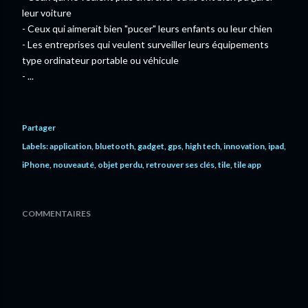
leur voiture
- Ceux qui aimerait bien "pucer" leurs enfants ou leur chien
- Les entreprises qui veulent surveiller leurs équipements
type ordinateur portable ou véhicule
- ...
Partager
Labels:
application
bluetooth
gadget
gps
high tech
innovation
ipad
iPhone
nouveauté
objet perdu
retrouver ses clés
tile
tile app
COMMENTAIRES